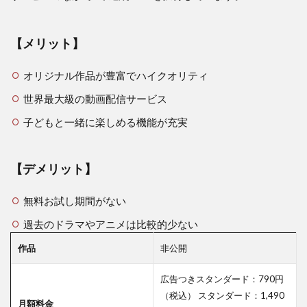
4
どれ
【メリット】
で休
日を
楽し
オリジナル作品が豊富でハイクオリティ
みま
世界最大級の動画配信サービス
す
か？
子どもと一緒に楽しめる機能が充実
【デメリット】
無料お試し期間がない
過去のドラマやアニメは比較的少ない
作品
非公開
広告つきスタンダード：790円
（税込） スタンダード：1,490
月額料金