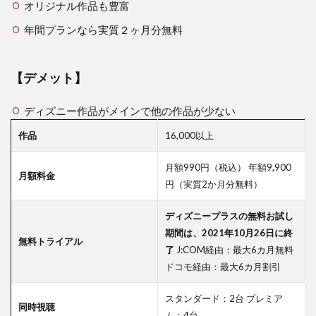
オリジナル作品も豊富
年間プランなら実質２ヶ月分無料
【デメット】
ディズニー作品がメインで他の作品が少ない
作品
16,000以上
月額990円（税込） 年額9,900
月額料金
円（実質2か月分無料）
ディズニープラスの無料お試し
期間は、
2021
年
10
月
26
日に終
無料トライアル
了
J:COM経由：最大6カ月無料
ドコモ経由：最大6カ月割引
スタンダード：2台 プレミア
同時視聴
ム：4台