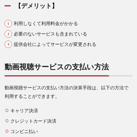
【デメリット】
ト】
2
動
利用しなくて利用料金がかかる
画
視
必要のないサービスも含まれている
聴
提供会社によってサービスが変更される
サ
ー
ビ
ス
動画視聴サービスの支払い方法
の
支
払
い
動画視聴サービスの支払い方法の決算手段は、以下の方法で
方
利用することができます。
法
3
キャリア決済
お
す
クレジットカード決済
す
コンビニ払い
め
動