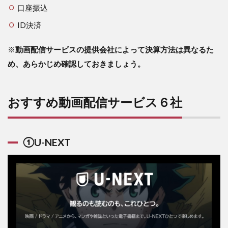
口座振込
画
配
ID決済
信
サ
ー
※
動画配信サービスの提供会社によって決算方法は異なるた
ビ
め、あらかじめ確認しておきましょう。
ス
６
社
おすすめ動画配信サービス６社
3.1
①U-
NEXT
①U-NEXT
3.1.1
【メリ
ット】
3.1.2
【デメ
リッ
ト】
3.2