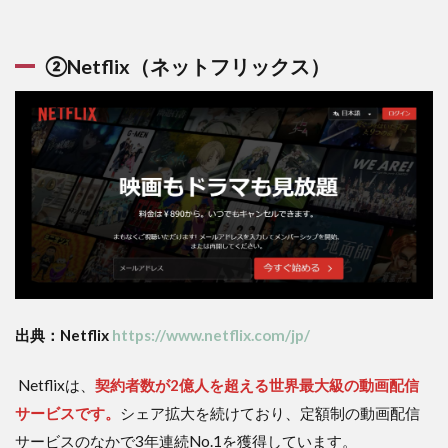
【メリ
ット】
②Netflix（ネットフリックス）
3.5.2
【デメ
ット】
3.6
⑥Apple
TV+
（アッ
プル
ティー
ビープ
ラス）
3.6.1
【メリ
出典：Netflix
https://www.netflix.com/jp/
ット】
3.6.2
Netflixは、
契約者数が2億人を超える世界最大級の動画配信
【デメ
サービスです。
シェア拡大を続けており、定額制の動画配信
リッ
サービスのなかで3年連続No.1を獲得しています。
ト】