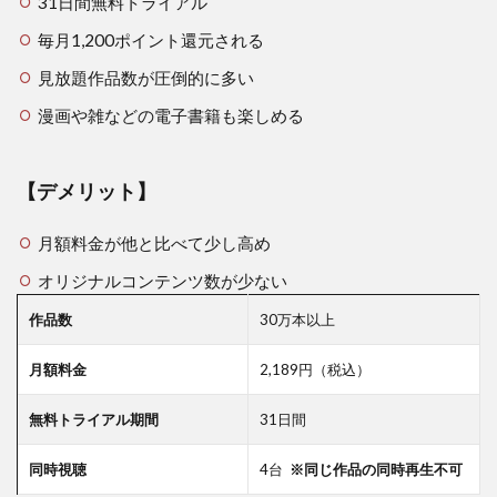
31日間無料トライアル
3.4
毎月1,200ポイント還元される
④Amazon
見放題作品数が圧倒的に多い
プライム
（アマゾ
漫画や雑などの電子書籍も楽しめる
ンプライ
ム）
3.4.1
【デメリット】
【メリ
ット】
月額料金が他と比べて少し高め
3.4.2
オリジナルコンテンツ数が少ない
【デメ
ット】
作品数
30万本以上
3.5
⑤デ
月額料金
2,189円（税込）
ィズ
ニー
無料トライアル期間
31日間
プラ
ス
同時視聴
4台
※
同じ作品の同時再生不可
3.5.1