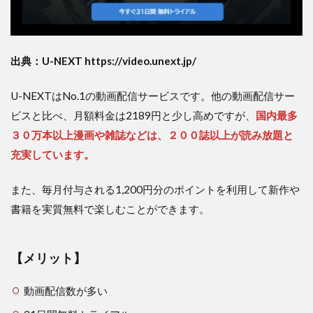
②Netflix（ネ
ットフリック
ス）
出典：U-NEXT https://video.unext.jp/
3.2.1
【メリ
ット】
U-NEXTはNo.1の動画配信サービスです。他の動画配信サー
3.2.2
ビスと比べ、月額料金は2189円と少し高めですが、
国内最多
【デメ
３０万本以上漫画や雑誌などは、２００誌以上が読み放題と
リッ
充実しています。
ト】
3.3
また、毎月付与される1,200円分のポイントを利用して新作や
③Hulu（フ
ールー）
書籍を実質無料で楽しむことができます。
3.3.1
【メリ
【メリット】
ット】
3.3.2
動画配信数が多い
【デメ
ット】