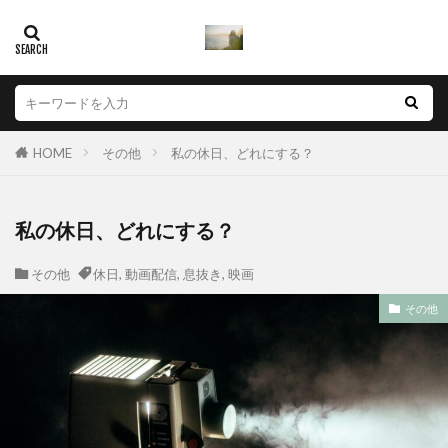
HOME
その他
私の休日、どれにする？
私の休日、どれにする？
その他
休日
,
動画配信
,
息抜き
,
映画
その他