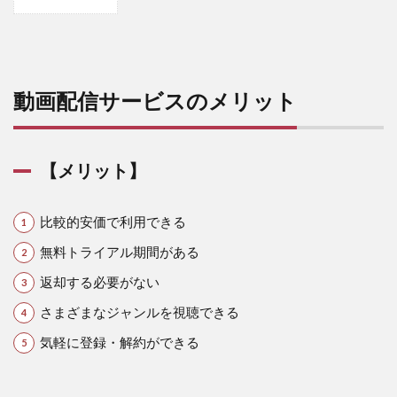
1
動
画
配
信
サ
動画配信サービスのメリット
ー
ビ
ス
の
【メリット】
メ
リ
ッ
比較的安価で利用できる
ト
無料トライアル期間がある
1.1
【メ
返却する必要がない
リッ
ト】
さまざまなジャンルを視聴できる
1.2
気軽に登録・解約ができる
【デ
メリ
ッ