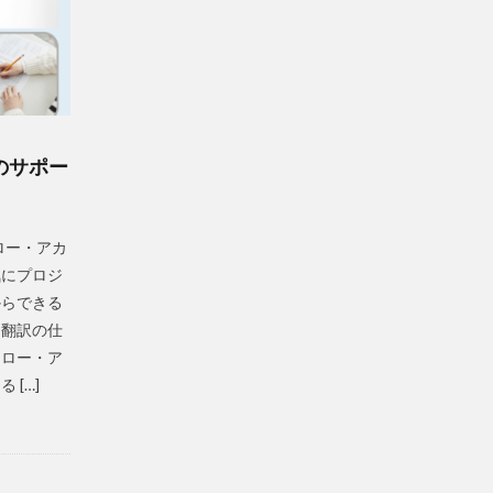
のサポー
ロー・アカ
気にプロジ
からできる
 翻訳の仕
ェロー・ア
 […]