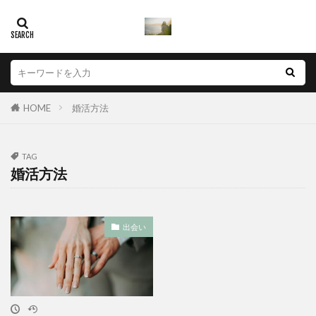
声優
夢を叶える
信頼と実績
休日
パートナー探し
レッスン
フォローアカデミー
プログラミング
ペース
マッチング
メイク
ヨガ
リスク
リッチ
リバウンド
レジ導入
一流講師
HOME
婚活方法
仮想通貨税金計算
不動産投資
互助会
人感センサー
人気講座
人生の好転
人脈
TAG
婚活方法
仮想通貨損益計算
仮想通貨確定申告
仮想通貨税金
仮想通貨税金対策
魅力
出会い
検索