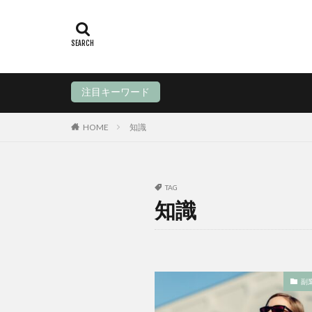
注目キーワード
HOME
知識
TAG
知識
副