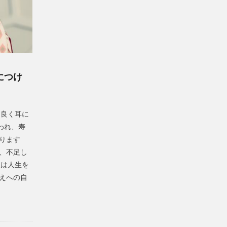
につけ
を良く耳に
われ、寿
ります
、不足し
後は人生を
えへの自