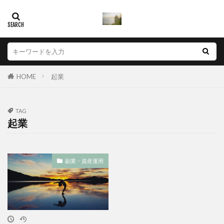
声優
夢を叶える
信頼と実績
休日
パートナー探し
レッスン
フォローアカデミー
プログラミング
ペース
マッチング
メイク
ヨガ
リスク
リッチ
リバウンド
レジ導入
一流講師
HOME
起業
仮想通貨税金計算
不動産投資
互助会
人感センサー
人気講座
人生の好転
人脈
TAG
起業
仮想通貨損益計算
仮想通貨確定申告
仮想通貨税金
仮想通貨税金対策
魅力
副業・資産運用
検索