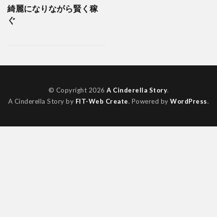
綺麗になりながら賢く稼
ぐ
© Copyright 2026
A Cinderella Story
.
A Cinderella Story by
FIT-Web Create
. Powered by
WordPress
.