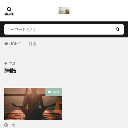
声優
夢を叶える
信頼と実績
休日
パートナー探し
レッスン
フォローアカデミー
プログラミング
ペース
マッチング
メイク
ヨガ
リスク
リッチ
リバウンド
レジ導入
一流講師
HOME
睡眠
仮想通貨税金計算
不動産投資
互助会
人感センサー
人気講座
人生の好転
人脈
TAG
睡眠
仮想通貨損益計算
仮想通貨確定申告
仮想通貨税金
仮想通貨税金対策
魅力
魅力
検索